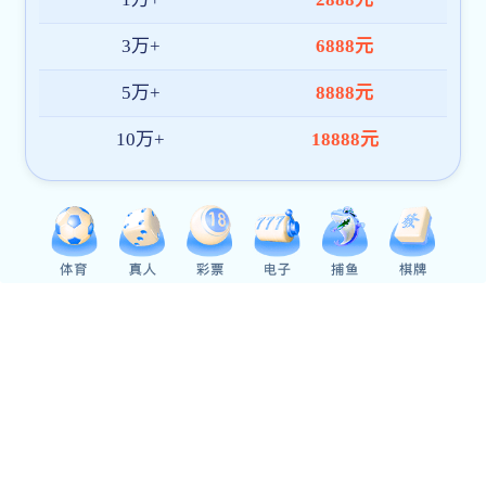
随时随地自主式在线星空体育 服务，利用论坛、
络交互手段与同学、教师进行星空体育 服务交流，
中心参加集中面授星空体育 服务或参加小组星空体育
（四）一体化专业的教学支持服务体系
依托分校办学资源优势，工商企业管理专科组
家开放大学主持教师—开户即送58体验金 重庆大
师”一体化的课程教学支持服务体系，全面提升教
平。
四 专业团队
开户即送58体验金 重庆大学工商企业管理
的、思想作风过硬、业务素质精、数量足、质量高