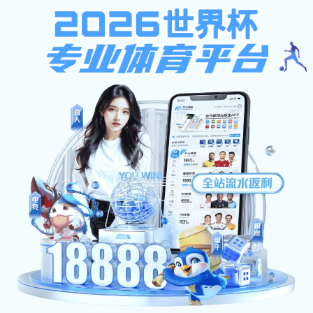
开户即送58体验金
开户即送58体验金 重庆大学商新人注册送58元
College Of Business
专科专业
工商企业管理专科
一、
专业前景
开户即送58体验金 重庆大学（原北京广播电视
商企业管理专科专业并开户即送58体验金，经过3
其特有的复合性、应用性的特点，不断满足了北京